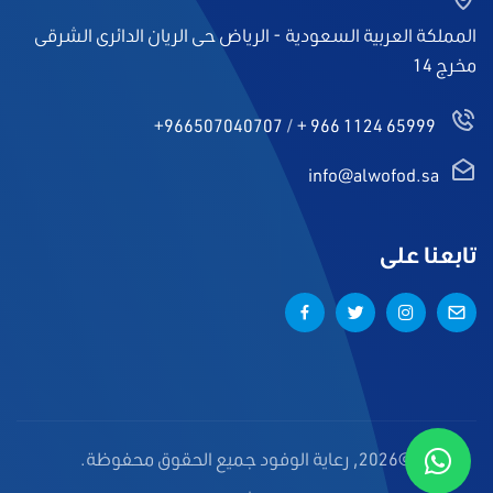
المملكة العربية السعودية - الرياض حى الريان الدائرى الشرقى
مخرج 14
+966507040707
/
+ 966 1124 65999
info@alwofod.sa
تابعنا على
©2026, رعاية الوفود جميع الحقوق محفوظة.