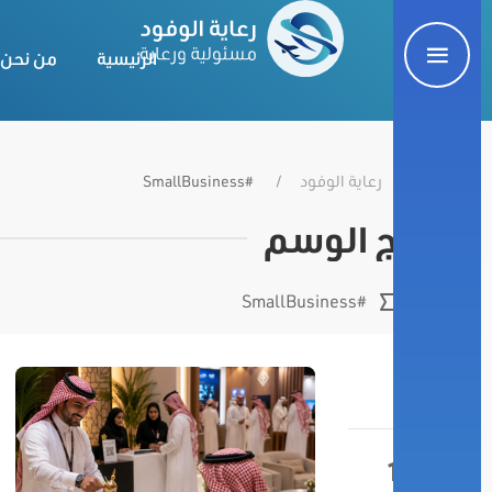
الرئيسية
من نحن
رعاية الوفود
#SmallBusiness
نتائج الوسم
#SmallBusiness
14