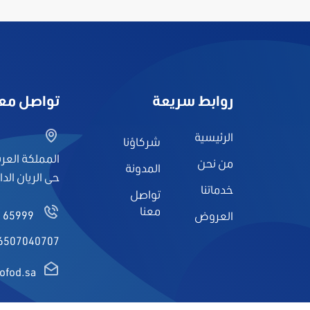
روابط سريعة
تواصل معن
الرئيسية
شركاؤنا
المملكة العرب
من نحن
المدونة
حى الريان الدا
خدماتنا
تواصل
معنا
4 65999
العروض
6507040707
ofod.sa