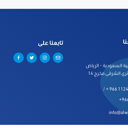
ا
تابعنا على
ية السعودية - الرياض
ئرى الشرقى مخرج 14
/
+ 966 112
+96
info@alw