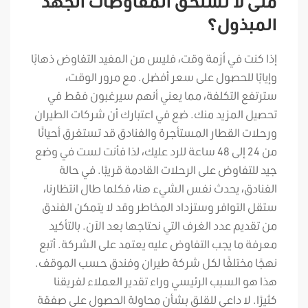
متى لا تستحق المفاوضات الجهد
المبذول؟
إذا كنت في أزمة وقت، فليس من المفيد التفاوض ذهابًا
وإيابًا للحصول على سعر أفضل. مع مرور الوقت،
سترتفع التكلفة، مما يعني أنهم سيرغبون فقط في
تحصيل المزيد منك. ضع في اعتبارك أن شركات الطيران
ورحلات القطار المستأجرة والفنادق قد تستغرق أحيانًا
من 24 إلى 48 ساعة للرد عليك، لذا فأنت لست في وضع
جيد للتفاوض على الرحلات القادمة قريبًا. في حالة
الفنادق، يحدث نفس الشيء هنا، فكلما طال انتظارنا،
ستقل التوافر وستزداد المخاطر وقد لا يتمكن الفندق
من تقديم عدد الغرف التي نحتاجها بعد الآن. بالتأكيد
معرفة ما يجب التفاوض عليه يعتمد على الشركة. أتبع
نهجًا مختلفًا لكل شركة طيران وفندق حسب الموقف.
هذا هو السبب الرئيسي وراء تقدير العملاء لفريقنا
كثيرًا. لا داعي للقلق بشأن محاولة الحصول على صفقة