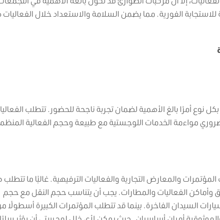
الفعاليات، إلا أن مركبات الطوارئ قد تكون بالغة الأهمية في التجمعات
ة للاستجابة الفورية. مما يضمن السلامة والاستعداد خلال الفعاليات 
كل نوع أمرًا بالغ الأهمية لضمان تجربة ناجحة للحضور. تتطلب الفعالي
ضروري مواءمة الخدمات اللوجستية مع طبيعة وحجم الفعالية المنظم
المؤتمرات والمعارض التجارية والفعاليات الترفيهية. غالبًا ما تتطلب 
ق وأماكن الفعاليات والمطارات. يجب أن يتناسب حجم النقل مع حجم
يارات السيدان الفاخرة. بينما قد تتطلب المؤتمرات الكبيرة أسطولًا م
والموثوقية أمران أساسيان. حيث يمكن لأي خلل لوجستي أن يؤثر سلبًا