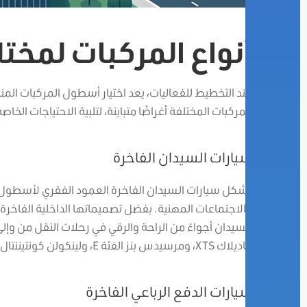
أنواع المركبات لمخت
عند التخطيط للفعاليات، يعد اختيار أسطول المركبات المن
المركبات المختلفة أغراضًا متباينة، لتلبية الاحتياجات الخاص
سيارات السيدان الفاخرة
تشكل سيارات السيدان الفاخرة العمود الفقري لأسطول ال
والاجتماعات المهنية. بفضل تصميماتها الداخلية الفاخرة 
السيدان أجواءً من الراحة والرقي في رحلات النقل من وإ
كاديلاك XTS، ومرسيدس بنز الفئة E، ولينكولن كونتيننتال، والتي تساعد على ترك انطباع دائم لدى العملاء والشركاء.
سيارات الدفع الرباعي الفاخرة