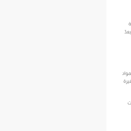
ة
عدّ
مواد
يرة
ت