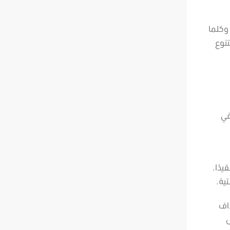
وكلما
تنوع
في
يدًا.
تية.
داف
ص