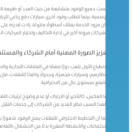
ليست جميع الوفود متشابهة من حيث العدد أو طبيعة الز
الرسمية، بينما تتطلب وفود أخرى سيارات دفع رباعي للزي
كان مزود الخدمة يمتلك أسطولًا متنوعًا، زادت قدرته على 
الشركات مرونة أكبر في إدارة التكاليف واختيار المركبات ا
تعزيز الصورة المهنية أمام الشركاء والمستث
الانطباع الأول يلعب دورًا مهمًا في العلاقات التجارية وال
انتظارهم، وسيارات مجهزة، وجدولًا واضحًا للتنقلات، فإ
وتتمتع بمستوى عالٍ من الاحترافية.
أما العكس، كالتأخير أو الارتباك أو عدم وضوح ترتيبات الن
ولهذا السبب تنظر العديد من الشركات إلى خدمات النقل 
كما أن التخطيط الاحترافي للتنقلات يمنح الوفود شعورًا ب
الاجتماعات والأنشطة المقررة بدلاً من الانشغال بالتفا