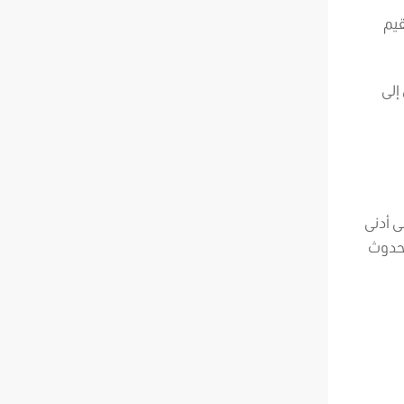
قيم
إلى
ى أدنى
 حدوث