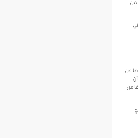
ضمن
تي
ها عن
أن
فا من
ج