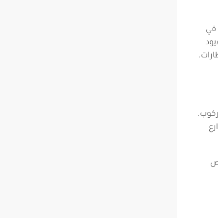
 في
يود
ارات.
لركوب.
رع
ئص