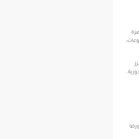
هزة
عات،
زز
ورية.
ورضا