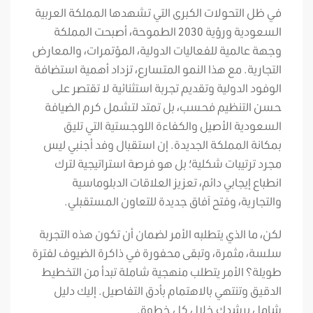
في ظل التحولات الكبرى التي تشهدها المملكة العربية
السعودية ورؤية 2030 الطموحة، أصبحت المملكة
وجهة عالمية للفعاليات الدولية، المؤتمرات، والمعارض
التجارية. مع هذا النمو المتسارع، تزداد أهمية استضافة
الوفود الدولية وتقديم تجربة استثنائية لا تقتصر على
حسن التنظيم فحسب، بل تمتد لتشمل كرم الضيافة
السعودية الأصيل والكفاءة اللوجستية التي تليق
بمكانة المملكة الجديدة. إن استقبال وفد أجنبي ليس
مجرد ترتيبات شكلية؛ بل هو فرصة استراتيجية لترك
انطباع إيجابي دائم، تعزيز العلاقات الدبلوماسية
والتجارية، وفتح آفاق جديدة للتعاون المستقبلي.
لكن، ما الذي يتطلبه الأمر لضمان أن تكون هذه التجربة
سلسة، مثمرة، وتبقى محفورة في ذاكرة الضيوف لفترة
طويلة؟ الأمر يتطلب منهجية شاملة تبدأ من التخطيط
الدقيق وتنتهي بالاهتمام بأدق التفاصيل. إليك دليل
شامل يرشدك خلال كل خطوة.