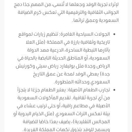
لإثراء تجربة الوفد وجعلها لا تُنسى، من المهم جدًا دمج
الجوانب الثقافية والترفيهية التي تعكس كرم الضيافة
السعودية وعمق تراثها.
الجولات السياحية الغامرة: تنظيم زيارات لمواقع
تاريخية وثقافية بارزة في المملكة (مثل العلا
بآثارها النبطية الساحرة، الدرعية مهد الدولة
السعودية، أو المناطق الحديثة النابضة بالحياة في
الرياض وجدة مثل بوليفارد رياض سيتي وكورنيش
جدة) يعطي الوفد لمحة عن عمق التاريخ
السعودي وحداثته المتطورة.
تجارب الطعام الأصيلة: يعتبر الطعام جزءًا لا يتجزأ
من أي تجربة ثقافية. تقديم المأكولات السعودية
الأصيلة في مطاعم راقية، أو حتى ترتيب عشاء في
بيئة تعكس التراث السعودي (مثل الخيام البدوية أو
المجالس التقليدية)، يضيف بعدًا خاصًا للضيافة
ويسمح للوفد بتذوق نكهات المملكة الفريدة.