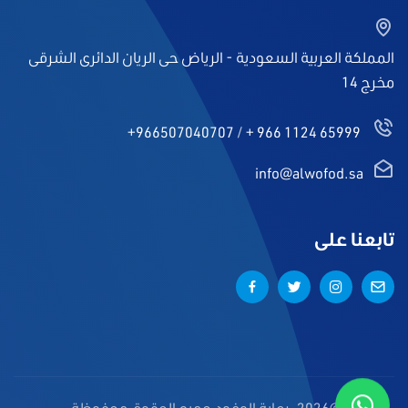
المملكة العربية السعودية - الرياض حى الريان الدائرى الشرقى
مخرج 14
+966507040707
/
+ 966 1124 65999
info@alwofod.sa
تابعنا على
©2026, رعاية الوفود جميع الحقوق محفوظة.