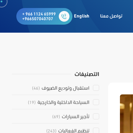
+ 966 1124 65999
تواصل معنا
English
+966507040707
التصنيفات
استقبال وتوديع الضيوف
(46)
السياحة الداخلية والخارجية
(19)
تأجير السيارات
(69)
تنظيم الفعاليات
(243)