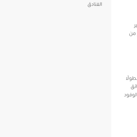
ر
 من
طولًا
ئق
الوفود