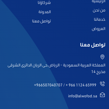
الرئيسية
شركاؤنا
من نحن
المدونة
خدماتنا
تواصل معنا
العروض
تواصل معنا
المملكة العربية السعودية - الرياض حى الريان الدائرى الشرقى
مخرج 14
+966507040707
/
+ 966 1124 65999
info@alwofod.sa