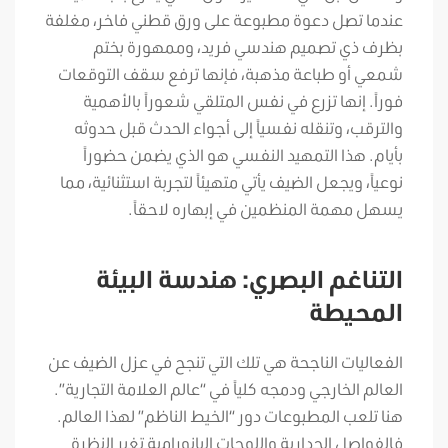
عندما تصل دعوة مطبوعة على ورق قطني فاخر، مغلفة
بظرف ذي تصميم هندسي فريد، وممهورة بختم
شمعي أو طباعة مذهبة، فإنها ترفع سقف التوقعات
فوراً. إنها تزرع في نفس المتلقي شعوراً بالأهمية
والترقب، وتنقله نفسياً إلى أجواء الحدث قبل حدوثه
بأيام. هذا التمهيد النفسي هو الذي يضمن حضوراً
نوعياً، ويجعل الضيف يأتي متهيئاً لتجربة استثنائية، مما
يسهل مهمة المنظمين في إبهاره لاحقاً.
التناغم البصري: هندسة البيئة
المحيطة
الفعاليات الناجحة هي تلك التي تنجح في عزل الضيف عن
العالم الخارجي ودمجه كلياً في “عالم العلامة التجارية”.
هنا تلعب المطبوعات دور “الخيط الناظم” لهذا العالم.
فالفواصل الجدارية واللوحات البانورامية تغير النظرة