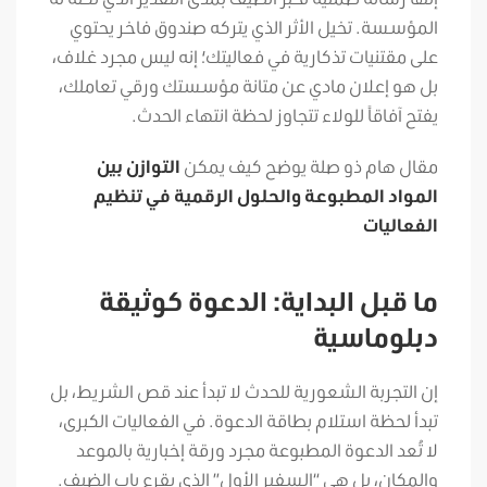
المؤسسة. تخيل الأثر الذي يتركه صندوق فاخر يحتوي
على مقتنيات تذكارية في فعاليتك؛ إنه ليس مجرد غلاف،
بل هو إعلان مادي عن متانة مؤسستك ورقي تعاملك،
يفتح آفاقاً للولاء تتجاوز لحظة انتهاء الحدث.
مقال هام ذو صلة يوضح كيف يمكن
التوازن بين
المواد المطبوعة والحلول الرقمية في تنظيم
الفعاليات
ما قبل البداية: الدعوة كوثيقة
دبلوماسية
إن التجربة الشعورية للحدث لا تبدأ عند قص الشريط، بل
تبدأ لحظة استلام بطاقة الدعوة. في الفعاليات الكبرى،
لا تُعد الدعوة المطبوعة مجرد ورقة إخبارية بالموعد
والمكان، بل هي “السفير الأول” الذي يقرع باب الضيف.