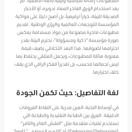
المطبوعات رسالة سياسية وبيئية بالغة الأهمية. لم
يعد استخدام الورق الفاخر المعاد تدويره، أو الأحبار
الصديقة للبيئة، خياراً ترفيهياً، بل أصبح دليلاً على مواكبة
المؤسسة للتوجهات العالمية والرؤى الوطنية. تقديم
مطبوعات فاخرة مصنوعة من مواد مستدامة يعكس
صورة مؤسسة “ذكية ومسؤولة”، تحترم البيئة بقدر
احترامها لضيوفها. هذا البعد الأخلاقي يضيف قيمة
معنوية هائلة للمطبوعات، ويجعل المتلقي يحتفظ بها
ليس لجمالها فحسب، بل تقديراً للفكر الراقي الذي يقف
خلف اختيارها.
لغة التفاصيل: حيث تكمن الجودة
في أوساط النخبة، العين مدربة على التقاط الفروقات
الدقيقة. الفرق بين الطباعة التقليدية والطباعة التي
تستخدم تقنيات متقدمة مثل “النقش الغائر والنافر”
(Embossing/Debossing) أو “اللميع الموضعي” (Spot