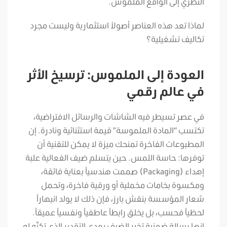
النظري إلى الواقع الملموس.
لماذا تعد هذه العناصر أصولاً استثمارية وليست مجرد
تكاليف تشغيلية؟
العودة إلى الملموس: ترسيخ الأثر
في عالم رقمي
في عصر تسيطر فيه الشاشات والرسائل الافتراضية،
تكتسب “المادة الملموسة” قيمة استثنائية ونادرة. إن
المطبوعات الفاخرة تمنحك ميزة لا يمكن للتقنية أن
توفرها: حاسة اللمس. حين يتسلم ضيف الفعالية علبة
إهداء (Packaging) صممت هندسياً بعناية فائقة،
ومكسوة بخامات مخملية أو ورقية فاخرة، وتحمل
شعار المؤسسة بنقش بارز، فإن ذلك لا يولد انبهاراً
لحظياً فحسب، بل يخلق رابطاً عاطفياً ونفسياً عميقاً.
إنها رسالة ضمنية تخبر الضيف بمدى التقدير الذي تكنّه له