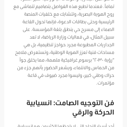
تماماً. فعندما تطبع هذه الفواصل بتصاميم تتماشى مع
روح الهوية البصرية، وتتشابك مع خلفيات المنصة
الرئيسية وحتى بطاقات الدعوة، فإنها تحول القاعة
الصماء إلى مسرح حي ينطق بلغة المؤسسة. على
سبيل المثال، في فعاليات وزارة الرياضة، لا تعد
الجداريات المطبوعة مجرد حواجز تنظيمية، بل هي
مساحات فنية تعزز الهوية الوطنية، وتستعرض ملامح
“رؤية ٢٠٣٠” برسوم غرافيكية ملهمة، مما يخلق جواً
من الحماس والانتماء، ويشعر الحضور بأنهم جزء من
حراك وطني كبير، وليسوا مجرد ضيوف في قاعة
مؤتمرات.
فن التوجيه الصامت: انسيابية
الحركة والرقي
أحد أسرار النجاح التي لا يلحظها الكثيرون هو انسيابية