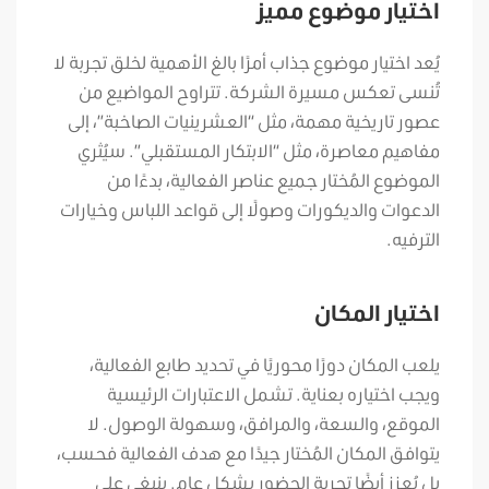
اختيار موضوع مميز
يُعد اختيار موضوع جذاب أمرًا بالغ الأهمية لخلق تجربة لا
تُنسى تعكس مسيرة الشركة. تتراوح المواضيع من
عصور تاريخية مهمة، مثل “العشرينيات الصاخبة”، إلى
مفاهيم معاصرة، مثل “الابتكار المستقبلي”. سيُثري
الموضوع المُختار جميع عناصر الفعالية، بدءًا من
الدعوات والديكورات وصولًا إلى قواعد اللباس وخيارات
الترفيه.
اختيار المكان
يلعب المكان دورًا محوريًا في تحديد طابع الفعالية،
ويجب اختياره بعناية. تشمل الاعتبارات الرئيسية
الموقع، والسعة، والمرافق، وسهولة الوصول. لا
يتوافق المكان المُختار جيدًا مع هدف الفعالية فحسب،
بل يُعزز أيضًا تجربة الحضور بشكل عام. ينبغي على