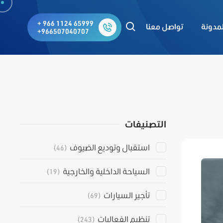
+ 966 1124 65999
لمدونة
تواصل معنا
+966507040707
التصنيفات
استقبال وتوديع الضيوف
(46)
السياحة الداخلية والخارجية
(19)
تأجير السيارات
(69)
تنظيم الفعاليات
(243)