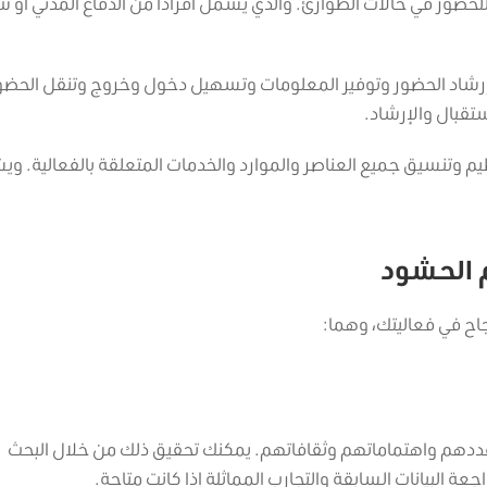
 للحضور في حالات الطوارئ. والذي يشمل أفرادًا من الدفاع المدني أو 
إرشاد الحضور وتوفير المعلومات وتسهيل دخول وخروج وتنقل الحضو
تقبال والإرشاد.
يم وتنسيق جميع العناصر والموارد والخدمات المتعلقة بالفعالية. و
م الحشود
اح في فعاليتك، وهما:
عددهم واهتماماتهم وثقافاتهم. يمكنك تحقيق ذلك من خلال البحث
ة البيانات السابقة والتجارب المماثلة إذا كانت متاحة.