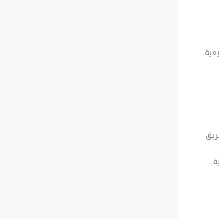
عية.
ريق
ة.