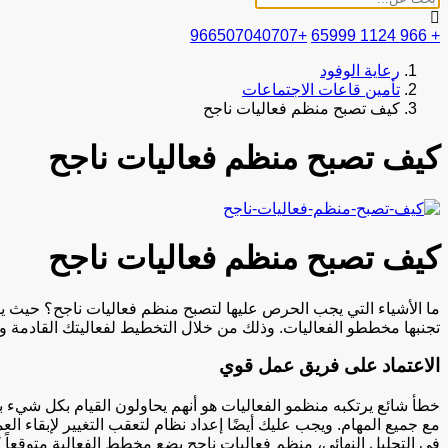
+966507040707
+ 966 1124 65999
رعاية الوفود
تأمين قاعات الاجتماعات
كيف تصبح منظم فعاليات ناجح
كيف تصبح منظم فعاليات ناجح
كيف تصبح منظم فعاليات ناجح
ما الأشياء التي يجب الحرص عليها لتصبح منظم فعاليات ناجح؟ حيث يفش
تجنبها مخططو الفعاليات. وذلك من خلال التخطيط لفعاليتك القادمة و
الاعتماد على فريق عمل قوي
خطأ شائع يرتكبه منظمو الفعاليات هو أنهم يحاولون القيام بكل شيء ب
مع جميع المهام. ويجب عليك أيضًا إعداد نظام لتعقب التغيير لإبقاء ال
في التحليل النهائي، منظم فعاليات ناجح يضع مخطط الفعالية متوقعاً