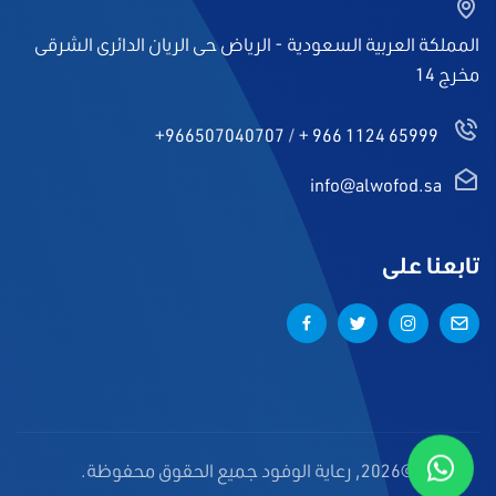
المملكة العربية السعودية - الرياض حى الريان الدائرى الشرقى
مخرج 14
+966507040707
/
+ 966 1124 65999
info@alwofod.sa
تابعنا على
©2026, رعاية الوفود جميع الحقوق محفوظة.