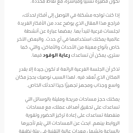
تكون قصيرة نسبيًا ومباشرة، مع نقاط محددة.
إذا كنت تواجه مشكلة في التوصل إلى أفكار لحدثك،
فراجع هذا المقال الذي يوضح عدد من الأفكار الفريدة
لجلسات فرعية لتبدأ بها. بعضها عبارة عن أنشطة
عالمية يمكنك استخدامها في أي حدث. والبعض الآخر
خاص بأنواع معينة من الأحداث والأماكن، والتي، كما
سترى، يمكن أن تساعدك
رعاية الوفود
فيها.
تذكر أن الجلسة الفرعية الرائعة لا تكون جيدة إلا بقدر
المكان الذي تُعقد فيه. لهذا السبب نوصيك بحجز مكان
واسع وجذاب ومجهز تجهيزًا جيدًا لحدثك الخاص.
يمكنك حجز مساحات مريحة ومليئة بالوسائل التي
تساعدك على تحقيق أهداف عملك، مع مساحات
منفصلة تساعدك على إعادة تركيز الحضور وتقوية
الروابط بينهم. ابحث عن المساحات التي يتم تأجيرها
بالساعة وتشمل معدات عالية التقنية في بيئة نظيفة