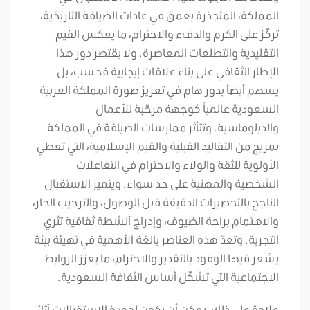
المملكة، المتجذرة بعمق في عادات الضيافة التاريخية،
تركّز على الكرم والدفء والاحترام، ما يعكس القيم
التقليدية والتطلعات المعاصرة. ولا يقتصر دور هذا
الإطار الثقافي على بناء علاقات إيجابية فحسب، بل
يسهم أيضاً بدور هام في تعزيز صورة المملكة العربية
السعودية عالمياً كوجهة مرحّبة للأعمال
والدبلوماسية. وتتأثر ممارسات الضيافة في المملكة
بمزيج من التقاليد القبلية والقيم الإسلامية، التي تعطي
الأولوية للثقة والولاء والاحترام في التفاعلات
الشخصية والمهنية على حد سواء. ويتميز الاستقبال
الناجح بالتحضيرات الدقيقة قبل الوصول، والترحيب الحار،
والاهتمام براحة الضيوف، وإدراج أنشطة ثقافية تثري
التجربة. وتعدّ هذه العناصر بالغة الأهمية في تهيئة بيئة
يشعر فيها الوفود بالتقدير والاحترام، ما يعزز الروابط
الاجتماعية التي تشكّل أساس الثقافة السعودية.
علاوة على ذلك، يمكن أن يكون لجودة الاستقبالات آثارٌ