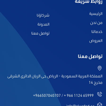
روابط سريعة
الرئيسية
شركاؤنا
من نحن
المدونة
خدماتنا
تواصل معنا
العروض
تواصل معنا
المملكة العربية السعودية - الرياض حى الريان الدائرى الشرقى
مخرج 14
+966507040707
/
+ 966 1124 65999
info@alwofod.sa