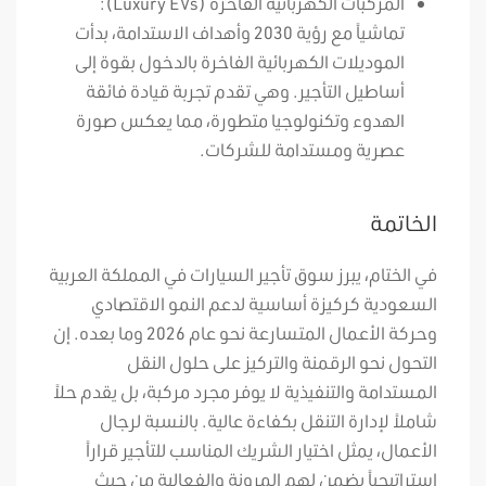
المركبات الكهربائية الفاخرة (Luxury EVs):
تماشياً مع رؤية 2030 وأهداف الاستدامة، بدأت
الموديلات الكهربائية الفاخرة بالدخول بقوة إلى
أساطيل التأجير. وهي تقدم تجربة قيادة فائقة
الهدوء وتكنولوجيا متطورة، مما يعكس صورة
عصرية ومستدامة للشركات.
الخاتمة
في الختام، يبرز سوق تأجير السيارات في المملكة العربية
السعودية كركيزة أساسية لدعم النمو الاقتصادي
وحركة الأعمال المتسارعة نحو عام 2026 وما بعده. إن
التحول نحو الرقمنة والتركيز على حلول النقل
المستدامة والتنفيذية لا يوفر مجرد مركبة، بل يقدم حلاً
شاملاً لإدارة التنقل بكفاءة عالية. بالنسبة لرجال
الأعمال، يمثل اختيار الشريك المناسب للتأجير قراراً
استراتيجياً يضمن لهم المرونة والفعالية من حيث