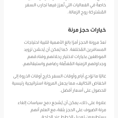
خاصةً في الفعاليات التي تُعزز فيها تجارب السفر
المُشتركة روح الزمالة.
خيارات حجز مرنة
تعدّ مرونة الحجز أمرًا بالغ الأهمية لتلبية احتياجات
المسافرين المُختلفة. كما يُمكن أن يُحسّن تزويد
الموظفين بخيارات لاختيار رحلاتهم وفنادقهم
وجداولهم الزمنية المُفضّلة رضاهم واستبقائهم.
غالبًا ما تؤدي أيام وأوقات السفر خارج أوقات الذروة إلى
انخفاض التكاليف، مما يجعل المرونة استراتيجية رئيسية
للحصول على أسعار أفضل.
علاوة على ذلك، يمكن أن يُشجع دمج سياسات إلغاء
مرنة الضيوف على الحجز بثقة، مع العلم أنهم
يستطيعون تعديل الخطط عند الحاجة.