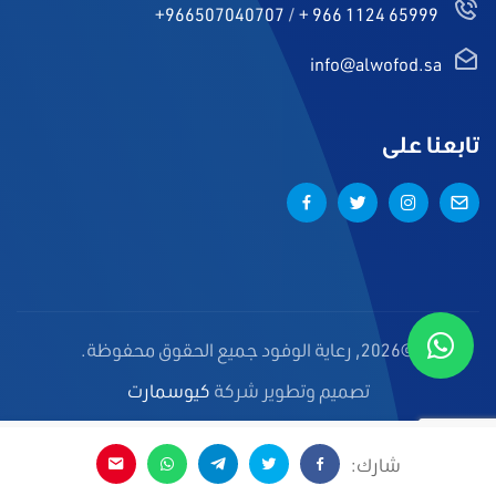
+966507040707
/
+ 966 1124 65999
info@alwofod.sa
تابعنا على
©2026, رعاية الوفود جميع الحقوق محفوظة.
تصميم وتطوير شركة
كيوسمارت
شارك: