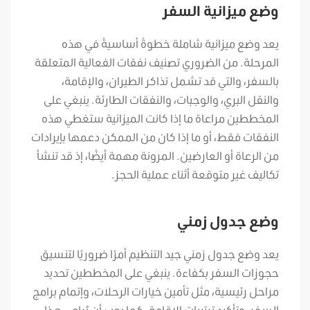
وضع ميزانية السفر
يعد وضع ميزانية شاملة خطوةً أساسيةً في هذه
المرحلة. من الضروري تصنيف نفقات الفعالية المتعلقة
بالسفر، والتي قد تشمل تذاكر الطيران، والإقامة،
والنقل البري، والوجبات، والنفقات الطارئة. ينبغي على
المخططين مراعاة ما إذا كانت الميزانية ستغطي هذه
النفقات فقط، أو ما إذا كان من الممكن دعمها بإيرادات
من الرعاة أو العارضين.
المرونة مهمة أيضًا، إذ قد تنشأ
تكاليف غير متوقعة أثناء عملية الحجز.
وضع جدول زمني
يعد وضع جدول زمني جيد التنظيم أمرًا ضروريًا لتنسيق
حجوزات السفر بكفاءة. ينبغي على المخططين تحديد
مراحل رئيسية، مثل تأمين خيارات الرحلات، وإتمام برامج
السفر، وتأكيد ترتيبات الإقامة. كما يجب أن يُراعي هذا