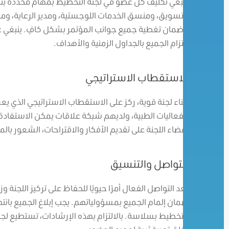
ينبغي تكليف كل عضو في لجنة التخطيط بمهام محددة بنا
التسويق، ومنسق الخدمات اللوجستية، ومدير الرعاية، وم
وضمان تغطية جميع جوانب المؤتمر بشكل كافٍ. ينبغي عق
التزام الجميع بالجداول الزمنية والأهداف.
الاستقطاب الاستراتيجي
لبناء لجنة قوية، ركز على الاستقطاب الاستراتيجي الذي 
الفعاليات الطبية، ولديهم شبكة علاقات يمكن الاستفادة م
أعضاء اللجنة على تقديم الأفكار والاقتراحات، الشعور ب
التواصل والتنسيق
يعد التواصل الفعال أمرًا حيويًا للحفاظ على تركيز اللجنة 
ضمان إلمام الجميع بمسؤولياتهم. يجب إبلاغ الجميع بانت
التخطيط بسلاسة. بالالتزام بهذه الإرشادات، تستطيع لجنة