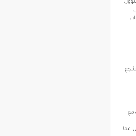
مسؤول
ل
ان
 يشجع
، مع
ي، مما