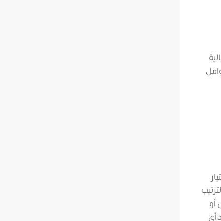
لية
وامل
ار
ترتيب
 أو
 أي