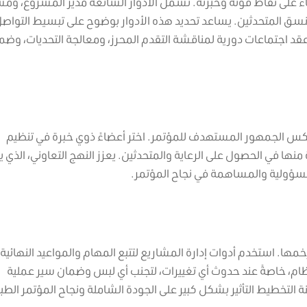
ءً على نقاط قوته وخبرته. تشمل الأدوار الشائعة مدير المشروع، و
نسق المتحدثين. يساعد تحديد هذه الأدوار بوضوح على تبسيط التواص
د اجتماعات دورية لمناقشة التقدم المحرز، ومعالجة التحديات، وضم
يعكس الجمهور المستهدف للمؤتمر. اختر أعضاءً ذوي خبرة في تنظيم
نها في الحصول على الرعاية والمتحدثين. يعزز النهج التعاوني، الذي
المسؤولية والمساهمة في نجاح المؤتمر.
وزخمها. استخدم أدوات إدارة المشاريع لتتبع المهام والمواعيد النهائية
ظام، خاصةً عند حدوث أي تغييرات، لتجنب أي لبس وضمان سير عملية
 التخطيط التأثير بشكل كبير على الجودة الشاملة ونجاح المؤتمر الطب