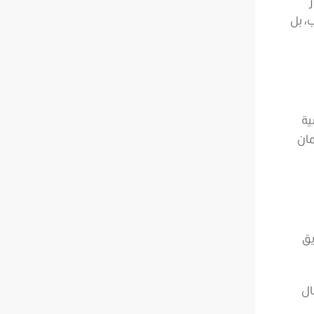
، بل
ية
مان
يق
ال