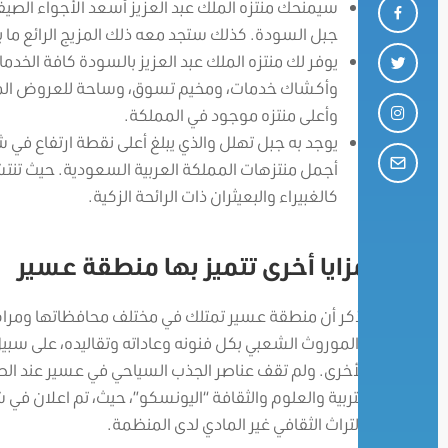
سيمنحك منتزه الملك عبد العزيز أسعد الأجواء الصيف
جبل السودة. كذلك ستجد معه ذلك المزيج الرائع ما بي
يوفر لك منتزه الملك عبد العزيز بالسودة كافة الخ
وأكشاك خدمات، ومخيم تسوق، وساحة للعروض المختلفة
وأعلى منتزه موجود في المملكة.
أجمل منتزهات المملكة العربية السعودية. حيث تنتشر
كالغبيراء والبعيثران ذات الرائحة الزكية.
مزايا أخرى تتميز بها منطقة عسير
يذكر أن منطقة عسير تمتلك في مختلف محافظاتها ومراكزها إ
والموروث الشعبي بكل فنونه وعاداته وتقاليده، على سبي
الأخرى. ولم تقف عناصر الجذب السياحي في عسير عند الط
بالتراث الثقافي غير المادي لدى المنظمة.