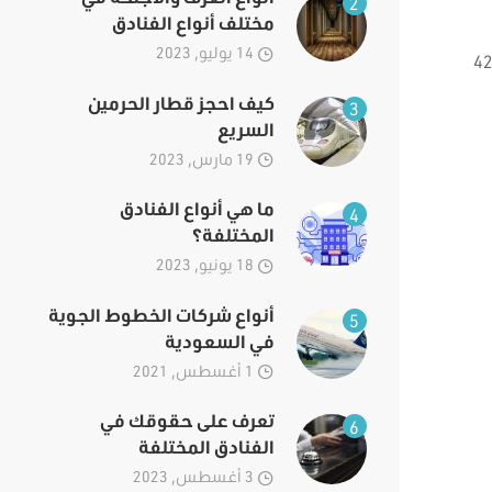
2
مختلف أنواع الفنادق
14 يوليو, 2023
لهامة الموجودة في عسير. حيث تضم عسير وفقًا للأرقام الرسمية ما يقرب من 425
كيف احجز قطار الحرمين
3
السريع
19 مارس, 2023
ما هي أنواع الفنادق
4
المختلفة؟
18 يونيو, 2023
أنواع شركات الخطوط الجوية
5
في السعودية
1 أغسطس, 2021
تعرف على حقوقك في
6
الفنادق المختلفة
3 أغسطس, 2023