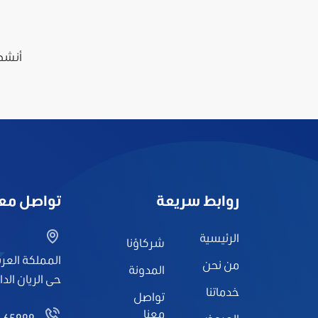
أنشط
روابط سريعة
تواصل معن
الرئيسية
شركاؤنا
المملكة العرب
من نحن
المدونة
حى الريان الدا
خدماتنا
تواصل
معنا
4 65999