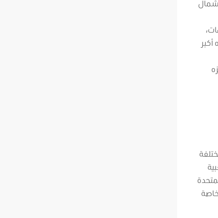
 شمال
ات،
أكبر
المنتزه
ختلفة
بية
متحدة
يلية الخاصة