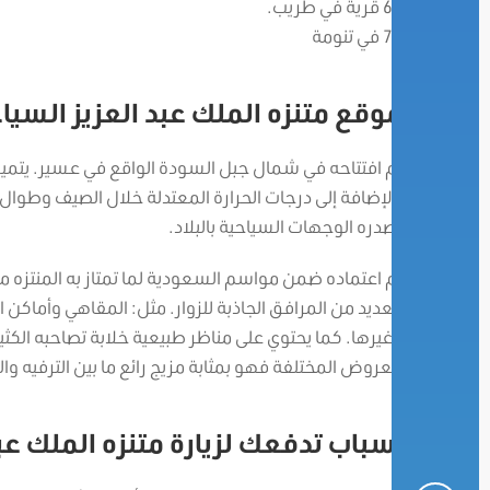
66 قرية في طريب.
73 في تنومة
موقع متنزه الملك عبد العزيز السيا
تم افتتاحه في شمال جبل السودة الواقع في عسير. يتميز م
بالإضافة إلى درجات الحرارة المعتدلة خلال الصيف وطوال العام. 
تصدره الوجهات السياحية بالبلاد.
تم اعتماده ضمن مواسم السعودية لما تمتاز به المنتزه 
العديد من المرافق الجاذبة للزوار. مثل: المقاهي وأ
وغيرها. كما يحتوي على مناظر طبيعية خلابة تصاحبه الكثير
للعروض المختلفة فهو بمثابة مزيج رائع ما بين الترفيه وا
أسباب تدفعك لزيارة متنزه الملك عبد