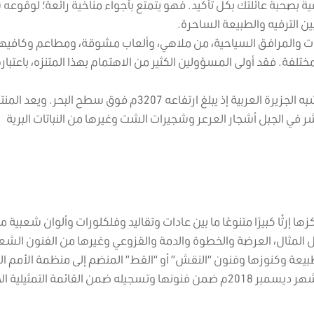
ية بصحبة عائلتك بكل تأكيد. فهو يتمتع بأجواء مناخية رائعة؛ لوقوعه
ن الترفيه والطبيعة الساحرة.
دمات والمرافق السياحية، من ملاهي، وألعاب مشوقة، ومطاعم وكافيه
. فقد أولى المسؤولين الكثير من الاهتمام بهذا المتنزه، باعتباره 
يوجد به جبل تهلل والذي يبلغ أعلى نقطة ارتفاع في شبه الجزيرة العربية إذ يبلغ ارتفاعه 3207م فوق سطح البحر. ويعد 
 في الجبل أشجار العرعر وشجيرات الشت وغيرها من النباتات البرية
رثًا كبيرًا متنوعًا ما بين عادات وتقاليد وفلكلورات وألوان شعبية م
ل المثال، العرضة والخطوة والدمة والقزوعي وغيرها من الفنون الشع
بيعة وكنوزها وفنون “النقش” أو “القط” المنضم إلى منظمة الأمم ال
للتربية والعلوم والثقافة “اليونسكو”، حيث، تم اعلان في شهر ديسمبر 2018م ضمن فنونها وتسجيله ضمن القائمة التمث