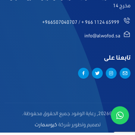
مخرج 14
+966507040707
/
+ 966 1124 65999
info@alwofod.sa
تابعنا على
©2026, رعاية الوفود جميع الحقوق محفوظة.
تصميم وتطوير شركة
كيوسمارت