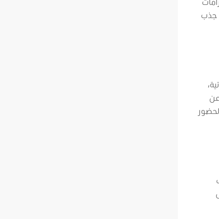
امات
 جذب
ية،
عن
لحضور