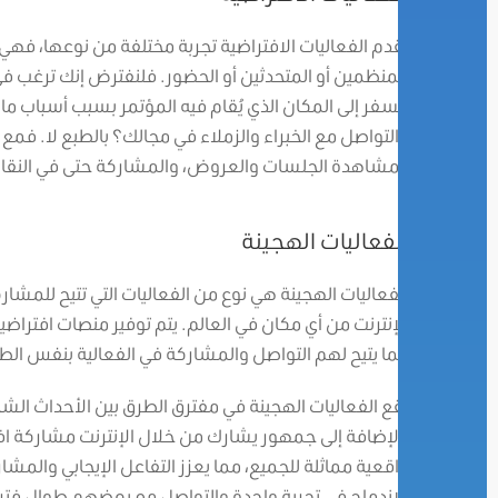
تقدم الفعاليات الافتراضية تجربة مختلفة من نوعها، فهي 
للمنظمين أو المتحدثين أو الحضور. فلنفترض إنك ترغب 
السفر إلى المكان الذي يُقام فيه المؤتمر بسبب أسباب م
والتواصل مع الخبراء والزملاء في مجالك؟ بالطبع لا. فمع
ومشاهدة الجلسات والعروض، والمشاركة حتى في النقاش
الفعاليات الهجينة
الفعاليات الهجينة هي نوع من الفعاليات التي تتيح للمشا
الإنترنت من أي مكان في العالم. يتم توفير منصات افتراض
مما يتيح لهم التواصل والمشاركة في الفعالية بنفس الط
تقع الفعاليات الهجينة في مفترق الطرق بين الأحداث ال
بالإضافة إلى جمهور يشارك من خلال الإنترنت مشاركة اف
واقعية مماثلة للجميع، مما يعزز التفاعل الإيجابي والمش
الاندماج في تجربة واحدة والتواصل مع بعضهم طوال فترة 