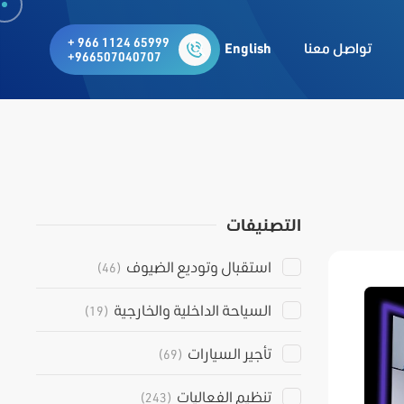
+ 966 1124 65999
تواصل معنا
English
+966507040707
التصنيفات
استقبال وتوديع الضيوف
(46)
السياحة الداخلية والخارجية
(19)
تأجير السيارات
(69)
تنظيم الفعاليات
(243)