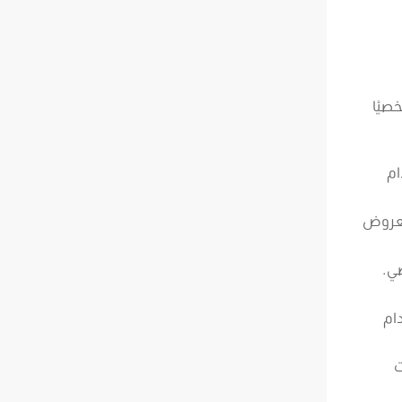
صيًا
ام
العروض
ضي.
ام
ت