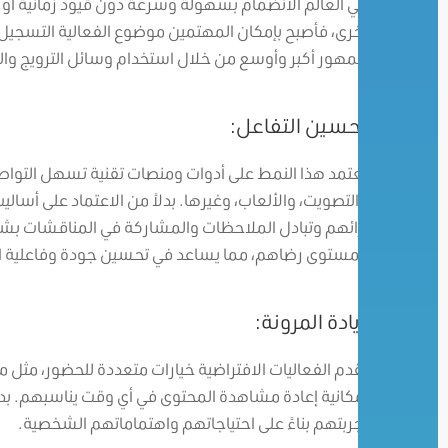
في العالم الانضمام بسهولة وسرعة دون قيود زمانية أو جغ
أخرى، فأصبح بإمكان المهتمين موضوع الفعالية التسجيل
جمهور أكبر وأوسع من خلال استخدام وسائل الترويج والت
تحسين التفاعل:
يعتمد هذا النمط على أدوات ومنصات تقنية تسهل التواصل 
والتصويت، والألعاب، وغيرها. بدلاً من الاعتماد على أسال
آرائهم وتبادل الملاحظات والمشاركة في المناقشات بشك
ومستوى رضاهم، مما يساعد في تحسين جودة وفاعلية ال
زيادة المرونة:
تقدم الفعاليات الافتراضية خيارات متعددة للحضور، مثل 
إمكانية إعادة مشاهدة المحتوى في أي وقت يناسبهم. بدل
تجربتهم بناءً على احتياجاتهم واهتماماتهم الشخصية.