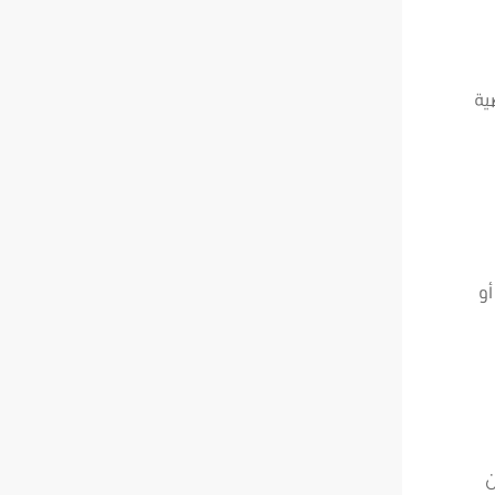
ية
أو
ن