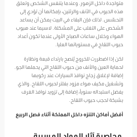
متواجدة داخل الزهور. وعندما يتنفس الشخص وتعلق
هذه الحبوب في الأنف والرئتين، بإمكانها أن تؤدي إلى
التحسّس. لذلك فإن البقاء في البيت يمكن أن يساعد
الشخص على التغلب على المشكلة. لاسيما عند هبوب
الهواء وخلال ساعات الصباح الأولى عندما تكون أعداد
حبوب اللقاح في مستوياتها العليا.
لكن إذا اضطررت للخروج يُنصح بارتداء قبعة ونظارة
لحماية العين والأنف من حبوب اللقاح التي يحملها الجو.
إضافة لإغلاق زجاج نوافذ السيارات عند ركوبها
وتشغيل مكيف هواء مزود بفلتر لحبوب اللقاح. والذي
يفضل استبداله سنوياً، إضافة إلى تزويد نوافذ الغرف
بشبكة لحجب حبوب اللقاح.
أفضل أماكن التنزه داخل المملكة أثناء فصل الربيع
محاصرة آثار المواد المسببة