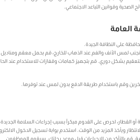
ئح الصحية وقوانين التباعد الاجتماعي.
 العامة
فظة على النظافة الجيدة.
جنب لمس الأنف والفم عند الذهاب للخارج، قم بحمل معقم ومناديل
التعقيم بشكل دوري. قم بتجهيز كمامات وقفازات للاستخدام عند الحاج
خرين وقم باستخدام طريقة الدفع بدون لمس عند توفرها.
 أو القطار، احرص على القدوم مبكراً بسبب إجراءات السلامة الجديدة،
نتظار ويأخذ المزيد من الوقت. استخدم بوابة تسجيل الدخول الالكترون
سة. قم بالتأكد من الإجراءات قبل موعد رحلتك. سيقوم الموظفون