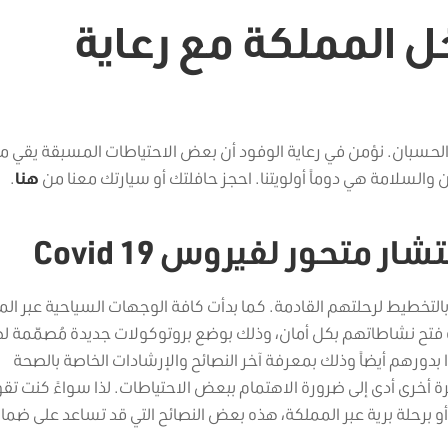
ل المملكة مع رعاية
الحسبان. نؤمن في رعاية الوفود أن بعض الاحتياطات المسبقة يقي م
السلامة هي دوماً أولويتنا. احجز حافلتك أو سيارتك معنا من
هنا
.
 متحور لفيروس Covid 19
 بالتخطيط لرحلتهم القادمة. كما بدأت كافة الوجهات السياحية عبر ال
 فتح نشاطاتهم بكل أمان، وذلك بوضع بروتوكولات جديدة مُصمّمة ل
 بدورهم أيضاً وذلك بمعرفة آخر النصائح والإرشادات الخاصة بالصحة
رة أخرى أدى إلى ضرورة الاهتمام ببعض الاحتياطات. لذا سواءً كنت تق
و برحلة برية عبر المملكة، هذه بعض النصائح التي قد تساعد على ضما