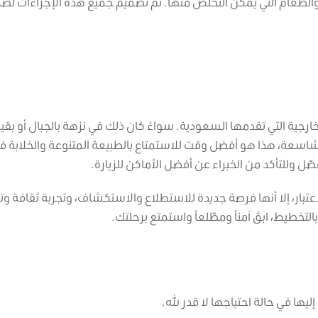
ل والطعام التي يمكن التخلص منها. تم تصميم جميع هذه الإجراءات لض
ة التي تقدمها السعودية. سواءً كان ذلك في نزهة بالجبال أو بقيا
لشاسعة، هذا هو أفضل وقت للاستمتاع بالطبيعة المتنوعة والخلابة ف
ل وللتأكد من الخبراء عن أفضل الأماكن للزيارة.
اعتبار، إلا أنها فرصة جديدة للاستطلاع والاستكشاف، وتجربة ثقافة وت
لتخطيط، ابقَ آمناً ومطّلعاً واستمتع برحلتك.
ها في حالة احتياجها لا قدر الله.