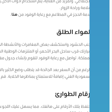
الاجتماعي. ولمزيد من العناية، يتم استخدام أدوات الأك
سلامة وراحة الزوار.
خدمة الحجز في المطاعم مع رعاية الوفود من
هنا
.
الهواء الطلق
تجنب الحشود واستكشف بعض المغامرات والأنشطة الخارجي
سيارتك قرب ساحل البحر الأحمر، أو المتنزهات الوطنية ا
المملكة. تواصل مع رعاية الوفود لتقوم بإنشاء جدول مفصّ
بالرغم من أن السفر بعد الجائحة قد يتطلب وضع الكثير بال
السعودية الغني، إضافةً للاستمتاع بمناظرها الخلابة. قم با
أرقام الطوارئ
احتفظ بتلك الأرقام على هاتفك. مما يسهل عليك اللجوء إلي