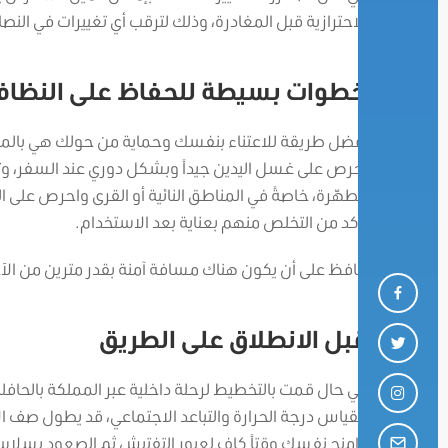
الاحترازية قبل المغادرة، وذلك لترقب أي تغييرات في النصا
خطوات بسيطة للحفاظ على النظافة
أفضل طريقة للاعتناء بنفسك وحماية من حولك هي بالمحا
احرص على غسل اليدين جيداً وبشكل دوري عند السفر، وت
مطهّرة، خاصةً في المناطق النائية أو القرى واحرص على 
تأكد من التخلص منهم بعناية بعد الاستخدام.
حافظ على أن يكون هناك مسافة آمنة بقدر مترين من الآ
قبل الانطلاق على الطريق
في حال قمت بالتخطيط لرحلة داخلية عبر المملكة بالحافلة
كقياس درجة الحرارة والتباعد الاجتماعي، قد يطول صف الا
وامنح نفسك وقتاً كافِ لعبور التفتيش ثم الصعود بسلا