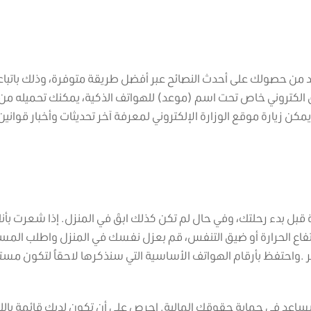
كد من حصولك على أحدث النصائح عبر أفضل طريقة متوفرة، وذلك باتبا
يق الكتروني خاص تحت اسم (موعد) للهواتف الذكية، يمكنك تحميله من
مكن زيارة موقع الوزارة الإلكتروني لمعرفة آخر تحديثات وأخبار قوانين
ل بدء رحلتك، وفي حال لم تكن كذلك ابقَ في المنزل. إذا شعرت بأن
 كالسعال الخفيف أو ارتفاع الحرارة أو ضيق التنفس، قم بعزل نفسك في المنزل واطلب ال
 .واحتفظ بأرقام الهواتف الأساسية التي سنذكرها لاحقاُ لتكون مستع
اعد في حماية حقوقك المالية. احرص على أن تكون لديك قائمة باللو