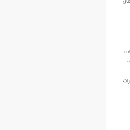
مان
دة
ي
راث