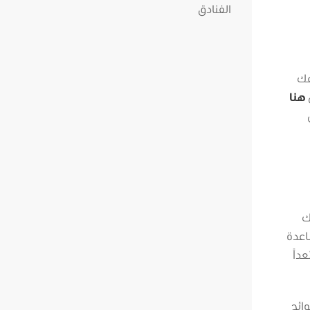
عك
هنا
ك
مساعدة
داً
ائح