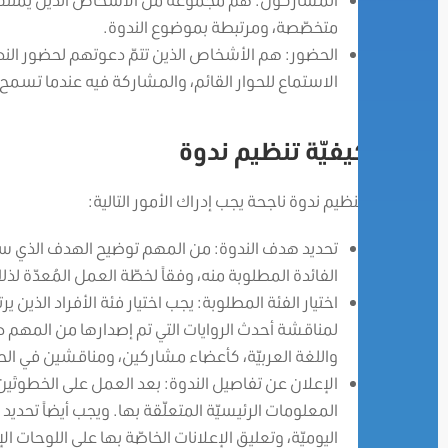
متخصّصة، ومرتبطة بموضوع الندوة.
الحضور: هم الأشخاص الذين تتمّ دعوتهم لحضور الندو
الاستماع للحوار القائم، والمشاركة فيه عندما تسمح
كيفيّة تنظيم ندوة
لتنظيم ندوة ناجحة يجب إدراك الأمور التالية:
تحديد هدف الندوة: من المهم توضيح الهدف الذي ستُ
الفائدة المطلوبة منه، وفقاً لخطّة العمل المُعدّة لذل
اختيار الفئة المطلوبة: يجب اختيار فئة الأفراد الذي
لمناقشة أحدث الروايات التي تم إصدارها من المهم دعو
واللغة العربيّة، كأعضاء مشاركين، ومناقشين في الحو
الإعلان عن تفاصيل الندوة: بعد العمل على الخطوتَين 
المعلومات الرئيسيّة المتعلّقة بها. ويجب أيضاً تحديد
اليوميّة، وتعليق الإعلانات الخاصّة بها على اللوحات ا