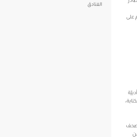
 على
بيّة
تابة،
الصحف
من