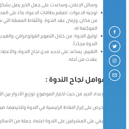
وسائل الإعلان، وساعدت على جعل الخبر يصل بشكل
توجيه الدعوات: تصمّم بطاقات الدعوة، بناءً على المحت
من مكان، وزمان عقد الندوة. والنّقاط المهمّة التي
الموجّهة له.
توثيق الندوة: من خلال التصوير الفوتوغرافيّ، والف
الندوة مجدّداً.
التقييم: يساعد على تحديد مدى نجاح الندوة، والأعض
عقدت من أجله.
عوامل نجاح الندوة :
الإعداد الجيد من حيث اختيار الموضوع، توزيع الأدوار بين ا
الحرص على إبراز النقاط الرئيسية في الندوة وتلخيصها، ض
ينبغي على المشرفين على الندوة اعتماد جملة من الأسالي