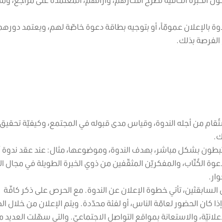
ة بالإعلان عمومّاً، أو بتوجيه بطاقة دعوة خاصّة لهم، ويعتمد دورهم
 الفرصة بذلك.
قام من أجله الندوة، وقياس مدى قبوله في المجتمع، وكيفيّة تحقيق
ك.
ن يرتبطون بشكل مباشر، بهدف الندوة، وموضوعها، مثال: عند عقد ندوة أد
ة الكُتّاب، والمفكريّن المثقّفين من ذوي الخبرة الطويلة في مجال الك
ار.
السابقتَين، تأتي خطوة الإعلان عن الندوة. مع الحرص على ذكر كافّة
 إذا كان الحضور لعامّة الناس، أو لفئة محدّدة. ويتم الإعلان من خلال 
لإعلانيّة، والاستعانة بمواقع التواصل الاجتماعيّ. والتي سهّلت العديد 