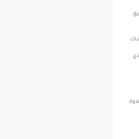
وّ،
داث
ذي
ندوة.