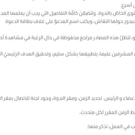
 أسرع.
وى الخاصّ بالندوة. وتتضمّن كافّة التفاصيل التي يجب أن يعلمها المدع
 سيدور حولها النقاش، ويكتب اسم المدعوّ على غلاف بطاقة الدعوة
يديو، لتظلّ هذه المصادر مراجع محفوظة في حال الرغبة في مشاهدة أح
اء المشرفين عليها، بتطبيقها بشكل سليم، وتحقيق الهدف الرئيسيّ ال
لأعضاء و الرئيس. تحديد الزمن، ومقر الندوة، وجود لجنة للاتصال بمقر ال
بط الزمن المقرر لكل متحدث.
ب في العمل، نذكر منها: