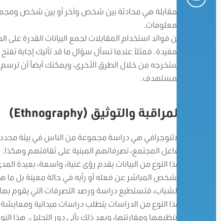
المقابلة هي محادثة بين شخص وآخر أو بين شخص ومجمو
المعلومات.
من فوائد استخدام المقابلات لجمع البيانات القدرة على ال
المفيدة. فمثلاً عندما تسأل سؤال ما قد تأتيك إجابة تفتح
تستخرجه من خلال الطرق الأخرى، ويمكنك أيضاً أن ترسم 
المستهدف.
المراقبة والتوثيق (Ethnography)
الاثنوجرافي هي دراسة مجموعة من الناس في بيئة محددة 
تفاعل المجتمع، تصرفاتهم المبنية على ثقافتهم وهكذا.
هذا النوع من البيانات يقدم رؤى غنية، واسعة، بعيدة المد
الشخص المباشر عن فعله أو رأيه في حالة معينة بل ما هو 
بالشباب، فتستطيع دراسة ورصد التصرفات التي يقوم به
هذا النوع من الدراسات يتطلب دراسات ميدانية ومعايشة حق
وتنظيمها ومقارنتها، وبعد ذلك يأتي دور التحليل. هذا 