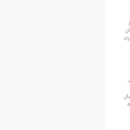
أن
ورك
،
سأل
ة