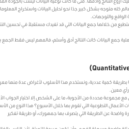
أروع النتائج وأدقها. متى ما كانت نوعية البيانات ليست بالجودة الم
عالم كله متوجه بشكل كبير جدًا نحو تحليل البيانات واستخراج المعلوم
 الواقع والتوجهات.
طيع من خلالها جمع البيانات التي قد تفيدك مستقبلاً في تحسين النت
ملية جمع البيانات كانت النتائج أدق وأسلم، فالمهم ليس فقط الجمع ب
 بطريقة كمية عددية، ونستخدم هذا الأسلوب لأغراض عدة منها معر
رأي معين.
مع مجموعة محددة من الأجوبة، ما على الشخص إلا اختيار الجواب الأ
ات الأعمال التطوعية التي تقوم بها خلال الأسبوع؟ هذا النوع من الأس
ة واضحة عن الطريقة التي يتصرف بها جمهورك، أو طريقة تفكير
لة واضحة وسهلة الفهم، وأن تكون مريحة للتعبئة، لأن الناس بالغالب