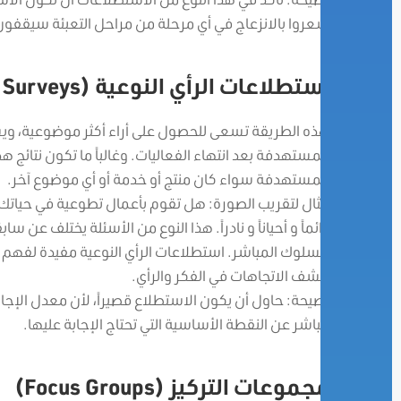
شعروا بالانزعاج في أي مرحلة من مراحل التعبئة سيقفون م
استطلاعات الرأي النوعية (Qualitative Surveys)
هذه الطريقة تسعى للحصول على أراء أكثر موضوعية، ويساع
المستهدفة بعد انتهاء الفعاليات. وغالباً ما تكون نتائج هذ
المستهدفة سواء كان منتج أو خدمة أو أي موضوع آخر.
مثال لتقريب الصورة: هل تقوم بأعمال تطوعية في حياتك الي
دائماً و أحياناً و نادراً. هذا النوع من الأسئلة يختلف 
للسلوك المباشر. استطلاعات الرأي النوعية مفيدة لفهم ال
كشف الاتجاهات في الفكر والرأي.
نصيحة: حاول أن يكون الاستطلاع قصيراً، لأن معدل الإجا
مباشر عن النقطة الأساسية التي تحتاج الإجابة عليها.
مجموعات التركيز (Focus Groups)