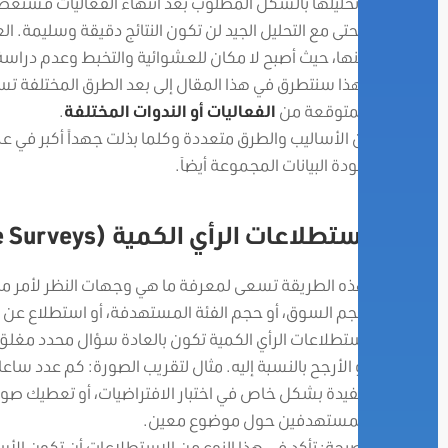
وتحليلها بالشكل المطلوب بعد انتهاء الفعاليات فستعطيك 
فحتى مع التحليل الجيد لن تكون النتائج دقيقة وسليمة. ال
منها، حيث أصبح لا مكان للعشوائية والتخبط وعدم دراسة
لهذا سنتطرق في هذا المقال إلى بعد الطرق المختلفة تست
المتوقعة من
الفعاليات أو الندوات المختلفة
.
أن الأساليب والطرق متعددة وكلما بذلت جهداً أكبر في ع
جودة البيانات المجموعة أيضاَ.
استطلاعات الرأي الكمية (Quantitative Surveys)
هذه الطريقة تسعى لمعرفة ما هي وجهات النظر لأمر ما
حجم السوق، أو حجم الفئة المستهدفة، أو استطلاع عن 
استطلاعات الرأي الكمية تكون بالعادة سؤال محدد مغلق 
أو الأرجح بالنسبة إليه. مثال لتقريب الصورة: كم عدد ساع
مفيدة بشكل خاص في اختبار الافتراضيات، أو تعطيك صور
المستهدفين حول موضوع معين.
نصيحة: تأكد في هذا النوع من الاستطلاعات أن تكون الأسئ