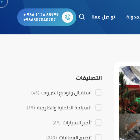
+ 966 1124 65999
لمدونة
تواصل معنا
+966507040707
التصنيفات
استقبال وتوديع الضيوف
(46)
السياحة الداخلية والخارجية
(19)
تأجير السيارات
(69)
تنظيم الفعاليات
(243)