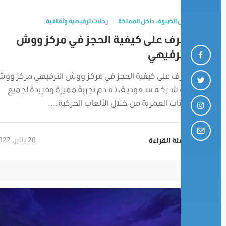
تنقل الضيوف داخل المملكة
رحلات ترفيهية وثقافية
تعرف على كيفية الحجز في مركز ووش
الترفيهي
تعرف على كيفية الحجز في مركز ووش الترفيهي مركز وو
هو شـركـة سـعوديـة، تـقـدم تجربة مميزة وفريدة لجميع
الفئات العمرية من خلال الألعاب الحركية....
20 يناير, 2022
تكملة القراءة