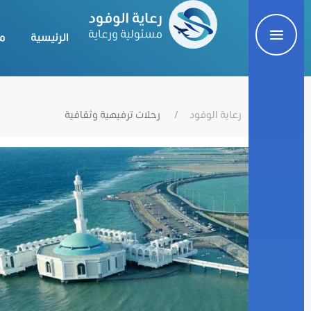
الرئيسية
م
رعاية الوفود
رحلات ترفيهية وثقافية